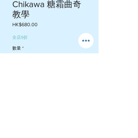
Chikawa 糖霜曲奇
教學
HK$680.00
價
格
全店9折
數量
*
新增至購物車
一對一教學大約整兩個鐘頭左右
$680/6-8件曲奇 。包盒，包裝。
會幫手影相&拍片
直接whatsapp預約
https://wa.me/85251166354