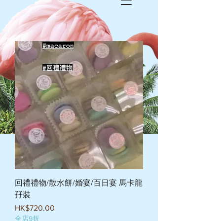
回禮禮物/散水餅/婚宴/百日宴 馬卡龍
孖裝
價格
HK$720.00
全店9折