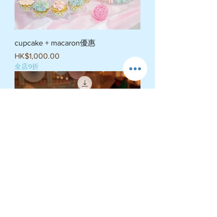
cupcake + macaron優惠
價格
HK$1,000.00
全店9折
BRIDE TO BE SET