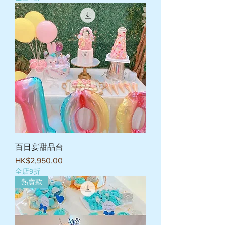
百日宴甜品台
價格
HK$2,950.00
全店9折
熱賣款