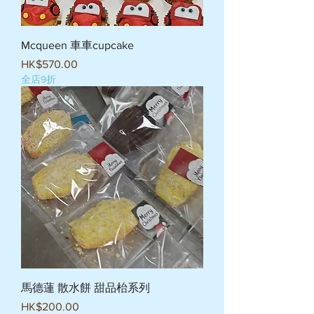
Mcqueen 車車cupcake
價格
HK$570.00
全店9折
馬德蓮 散水餅 甜品枱系列
價格
HK$200.00