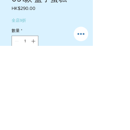
HK$290.00
價
格
全店9折
數量
*
新增至購物車
$290 /9件 標準尺寸
￼￼焦糖海鹽脆脆 香芋食用乾花 玫
瑰花￼ 三種口味
運費政策
-送貨屯門$60-$75 , 荃灣 $105-$110