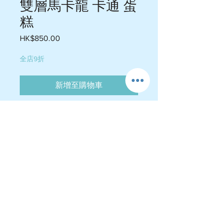
雙層馬卡龍 卡通 蛋
糕
HK$850.00
價
格
全店9折
新增至購物車
小雙層 6吋X4吋 $850 10人份量
中雙層 7吋X5吋 $1150 15人份量
大雙層 8吋X6吋 $1450 20人份量
包寫字生日牌一塊 WHATSAPP下
單:5116 6354
(自選口味: 荔枝 士多啤梨 雲呢拿 香
芋 玫瑰花 )
運費政策