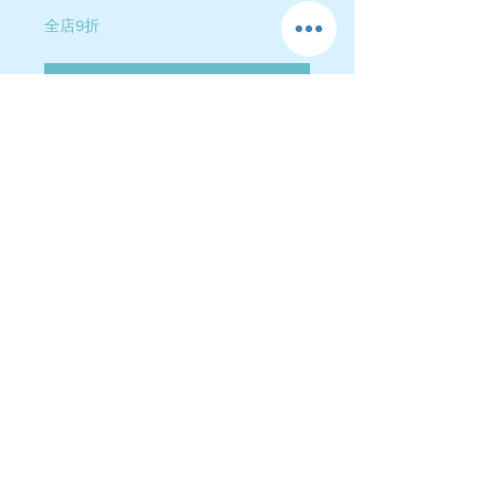
格
全店9折
新增至購物車
$580
製作時間大約2小時
每人可以拎2樽成品
運費政策
-送貨屯門$60-$75 , 荃灣 $105-$110
旺角 $110-$130, 港島$200-$220
(假期附加費$15)​ 送貨費用到付
送貨風險：