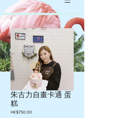
朱古力自畫卡通 蛋
糕
HK$750.00
價
格