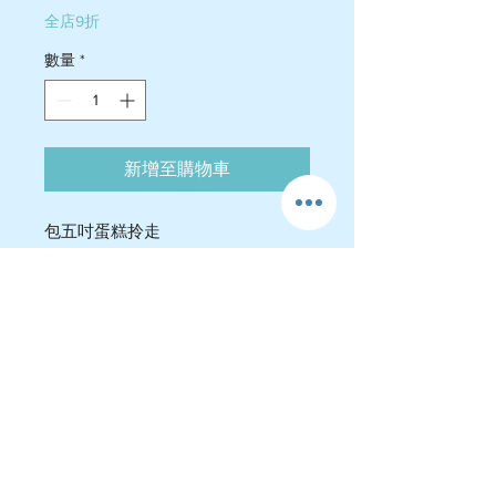
全店9折
數量
*
新增至購物車
包五吋蛋糕拎走
-教整朱古力畫卡通
-即焗蛋糕底
-包材料同包裝費
-製作時間 2小時
價錢 $750/1位
單對單上堂
上堂地點:屯門德雅工業大廈C座6樓4
室 MARCH CAKE