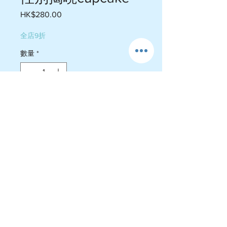
HK$280.00
價
格
全店9折
數量
*
新增至購物車
$280.9件入邊餡料選擇粉紅色或者
藍色
運費政策
-送貨屯門$60-$75 , 荃灣 $105-$110
旺角 $110-$130, 港島$200-$220