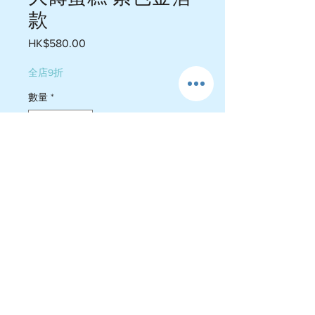
款
HK$580.00
價
格
全店9折
數量
*
新增至購物車
5吋 3-5人份量 $580
6吋 6-8人份量 $680
7吋 9-11人份量 $780
如果要加拉錢額外加多$150,6吋起做
❤️