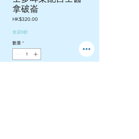
拿破崙
HK$320.00
價
格
全店9折
數量
*
新增至購物車
5吋 5人份$320

7吋 8人份 $480

*附送餐具一份

*不附送刀具 需要自備
運費政策