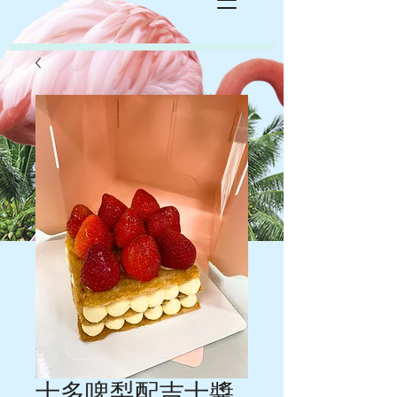
士多啤梨配吉士醬