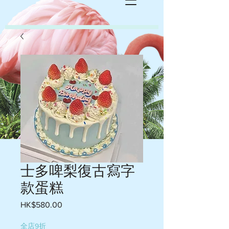
士多啤梨復古寫字
款蛋糕
HK$580.00
價
格
全店9折