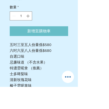
數量
*
新增至購物車
五吋三至五人份量係$580
六吋六至八人份量係$680
自選口味
忌廉味道 （不含水果）
特濃雲呢拿 （推薦）
士多啤梨味
清新玫瑰花味
榛子雲呢拿味
特色香芋味
香甜荔枝味
芒果味
朱古力