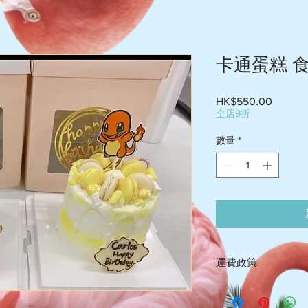
卡通蛋糕 
HK$550.00
價
全店9折
格
數量
*
運費政策
-送貨屯門$60-$75 , 荃