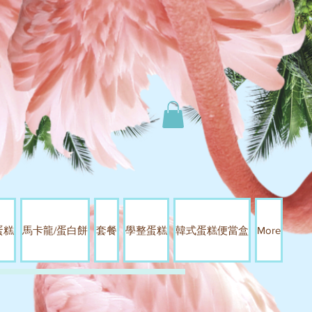
蛋糕
馬卡龍/蛋白餅
套餐
學整蛋糕
韓式蛋糕便當盒
More