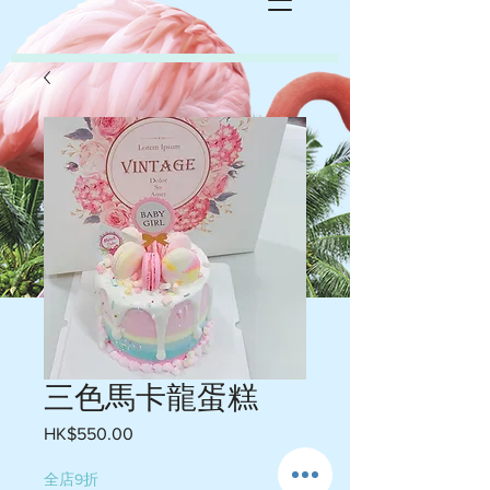
三色馬卡龍蛋糕
HK$550.00
價
格
全店9折