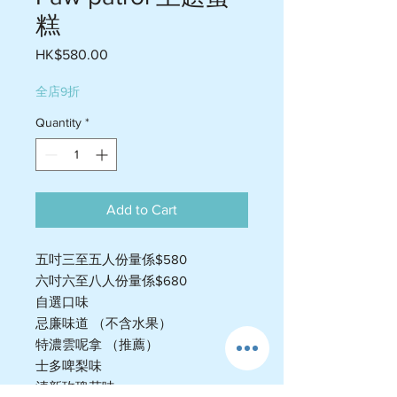
糕
Price
HK$580.00
全店9折
Quantity
*
Add to Cart
五吋三至五人份量係$580
六吋六至八人份量係$680
自選口味
忌廉味道 （不含水果）
特濃雲呢拿 （推薦）
士多啤梨味
清新玫瑰花味