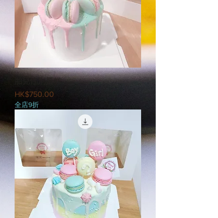
胎兒性別蛋糕
Price
HK$750.00
全店9折