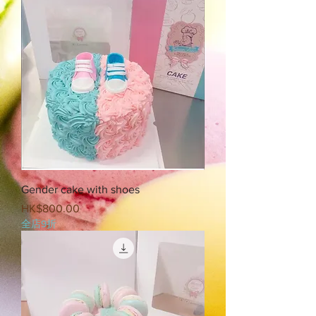
Gender cake with shoes
Price
HK$800.00
全店9折