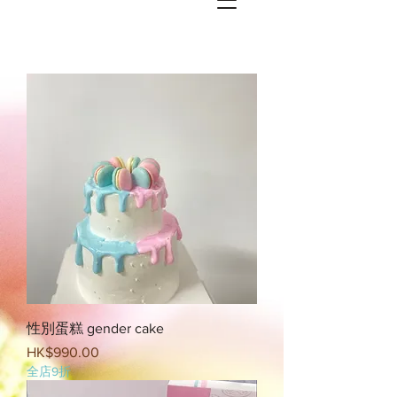
性別蛋糕 gender cake
Price
HK$990.00
全店9折