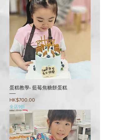
蛋糕教學- 藍莓焦糖餅蛋糕
Price
HK$700.00
全店9折