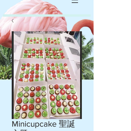
Minicupcake 聖誕