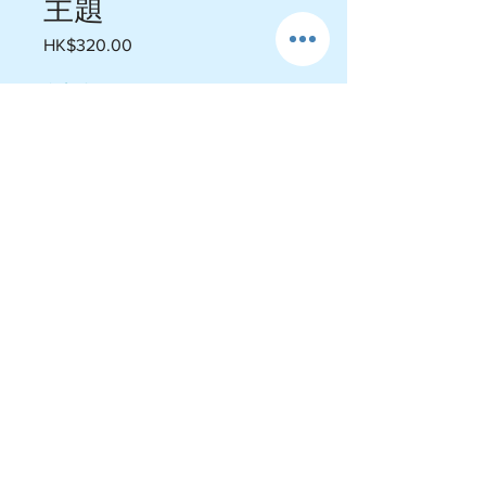
主題
Price
HK$320.00
全店9折
Quantity
*
Add to Cart
25件 $320 2.5cm左右