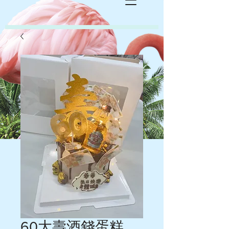
60大壽酒錢蛋糕