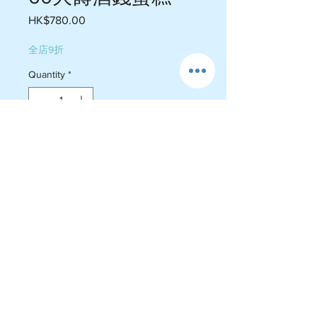
Price
HK$780.00
全店9折
Quantity
*
Add to Cart
5吋 3-5人份量 $7806吋 6-8人份量 
$880*錢可以食用 *酒可以飲用
運費政策
-送貨屯門$60-$75 , 荃灣 $105-$110
旺角 $110-$130, 港島$200-$220