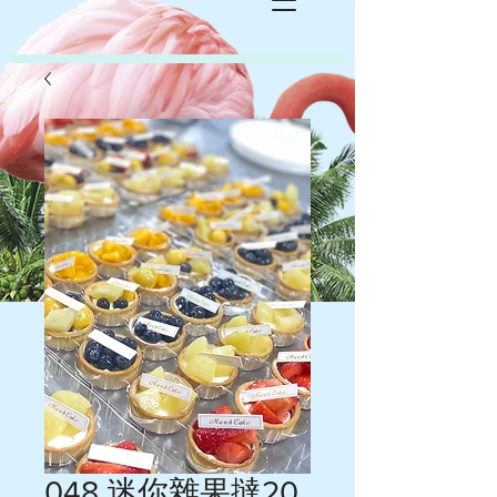
048 迷你雜果撻20