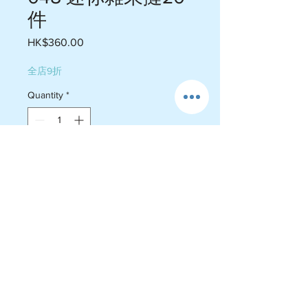
件
Price
HK$360.00
全店9折
Quantity
*
Add to Cart
一盒20件 （吉士醬加￼時令水果）
￼芒果，日本白桃（罐頭），￼士多
啤梨，￼龍珠果，藍莓
運費政策
-送貨屯門$60-$75 , 荃灣 $105-$110