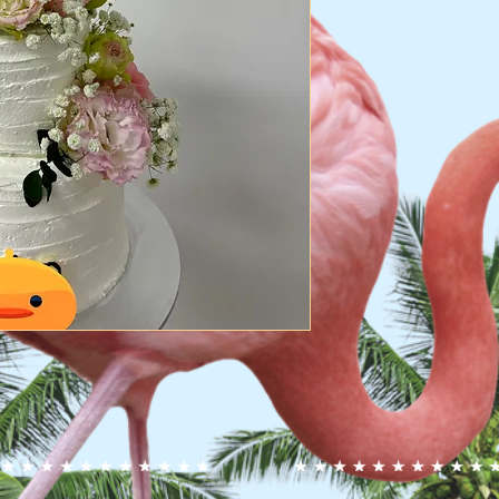
旺角 $110-$130, 港島
(假期附加費$15)​ 送
送貨風險：
LALAMOVE客貨車 
本店已經為蛋糕做了
大部份的蛋糕可以安
但仍有少數幾個可能
如有損壞不會賠償
(蛋糕出貨前會拍照給
(******不得有任何