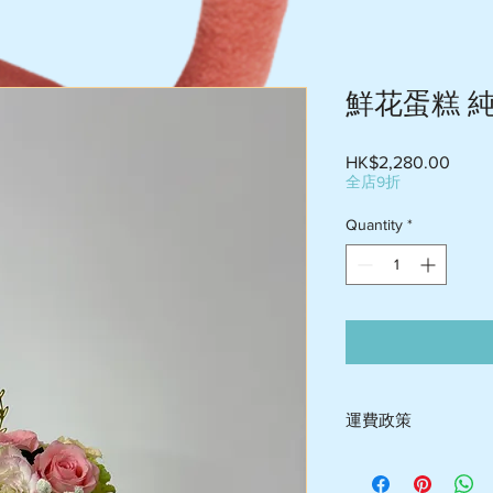
鮮花蛋糕 
Price
HK$2,280.00
全店9折
Quantity
*
運費政策
-送貨屯門$60-$75 , 荃