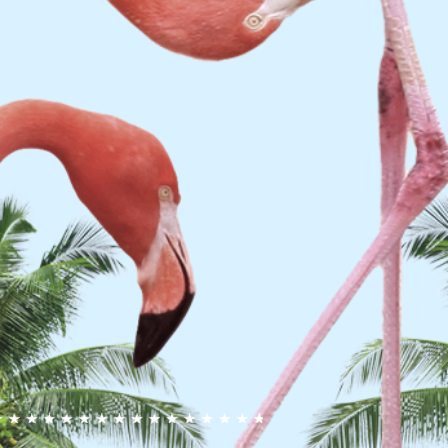
$200-$220
貨費用到付
點對點送達 (需車上自取)
充份的防護
全送達
會損壞
客人驗收)
更收款式或其他要求)