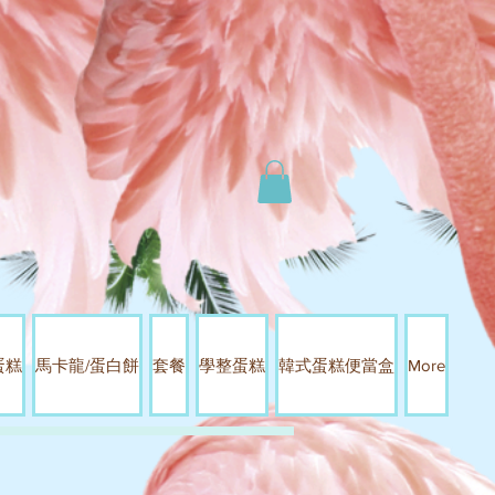
蛋糕
馬卡龍/蛋白餅
套餐
學整蛋糕
韓式蛋糕便當盒
More