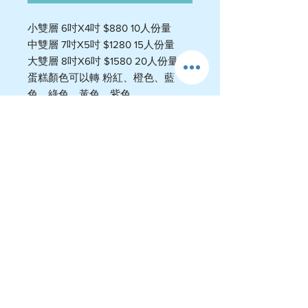
小雙層 6吋X4吋 $880 10人份量
中雙層 7吋X5吋 $1280 15人份量
大雙層 8吋X6吋 $1580 20人份量
蛋糕顏色可以轉 粉紅、橙色、藍
色、綠色、黃色、紫色
特濃雲呢拿 （推薦）
士多啤梨
清新玫瑰花
特色香芋
芒果（非鮮果）
澳洲藍莓醬
運費政策
-送貨屯門$60-$75 , 荃灣 $105-$110
旺角 $110-$130, 港島$200-$220