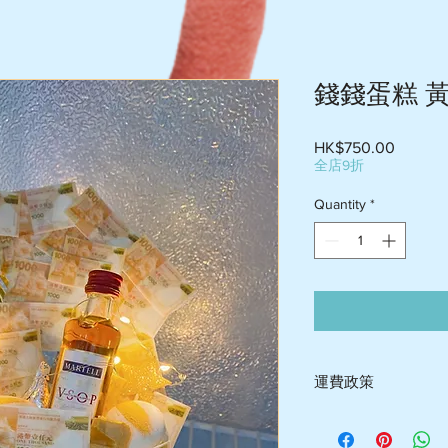
錢錢蛋糕 
Price
HK$750.00
全店9折
Quantity
*
運費政策
-送貨屯門$60-$75 , 荃