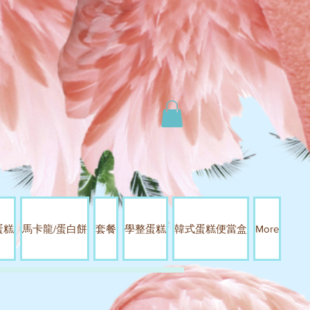
蛋糕
馬卡龍/蛋白餅
套餐
學整蛋糕
韓式蛋糕便當盒
More