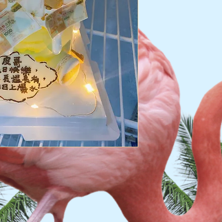
旺角 $110-$130, 港島
(假期附加費$15)​ 送
送貨風險：
LALAMOVE客貨車 
本店已經為蛋糕做了
大部份的蛋糕可以安
但仍有少數幾個可能
如有損壞不會賠償
(蛋糕出貨前會拍照給
(******不得有任何