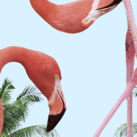
$200-$220
貨費用到付
點對點送達 (需車上自取)
充份的防護
全送達
會損壞
客人驗收)
更收款式或其他要求)