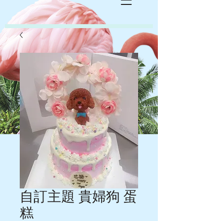
自訂主題 貴婦狗 蛋
糕