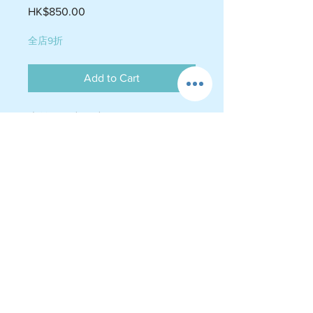
Price
HK$850.00
全店9折
Add to Cart
小雙層
6
吋
X4
吋
$850 10
人份量
中雙層
7
吋
X5
吋
$1250 15
人份量
大雙層
8
吋
X6
吋
$1450 20
人份量
包寫字生日牌一塊
WHATSAPP
下
單
:5116 6354
(
自選口味
:
荔枝
士多啤梨
雲呢拿
香
芋
玫瑰花
)
運費政策
-送貨屯門$60-$75 , 荃灣 $105-$110