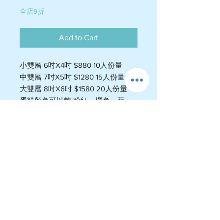
全店9折
Add to Cart
小雙層 6吋X4吋 $880 10人份量
中雙層 7吋X5吋 $1280 15人份量
大雙層 8吋X6吋 $1580 20人份量
蛋糕顏色可以轉 粉紅、橙色、藍
色、綠色、黃色、紫色
特濃雲呢拿 （推薦）
士多啤梨
清新玫瑰花
特色香芋
芒果（非鮮果）
澳洲藍莓醬
運費政策