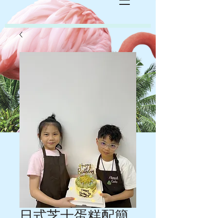
日式芝士蛋糕配簡