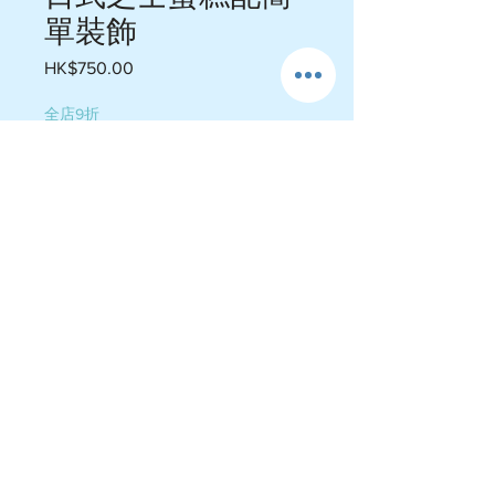
單裝飾
Price
HK$750.00
全店9折
Quantity
*
Add to Cart
大概整90分鐘日式芝士蛋糕底。導
師單對單教學包拍片影相歡迎預約。