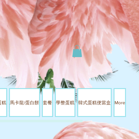
蛋糕
馬卡龍/蛋白餅
套餐
學整蛋糕
韓式蛋糕便當盒
More