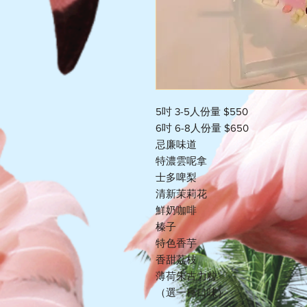
5吋 3-5人份量 $550
6吋 6-8人份量 $650
忌廉味道
特濃雲呢拿
士多啤梨
清新茉莉花
鮮奶咖啡
榛子
特色香芋
香甜荔枝
薄荷朱古力粒
（選一種口味）