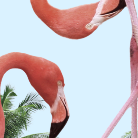
點對點送達 (需車上自取)
充份的防護
全送達
會損壞
客人驗收)
更收款式或其他要求)
擔風險才使用送貨服務。