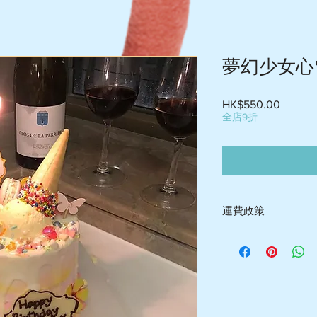
夢幻少女心
Price
HK$550.00
全店9折
運費政策
-送貨屯門$60-$75 , 荃
旺角 $110-$130, 港島
(假期附加費$15)​ 送