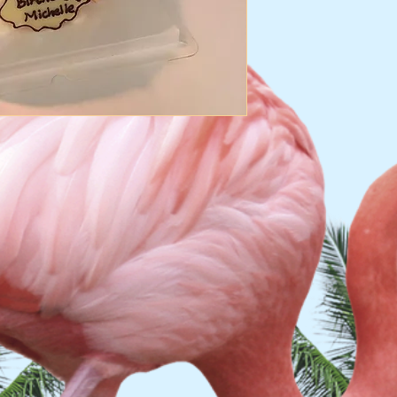
送貨風險：
LALAMOVE客貨車 
本店已經為蛋糕做了
大部份的蛋糕可以安
但仍有少數幾個可能
如有損壞不會賠償
(蛋糕出貨前會拍照給
(******不得有任何
請各位顧客確定可承