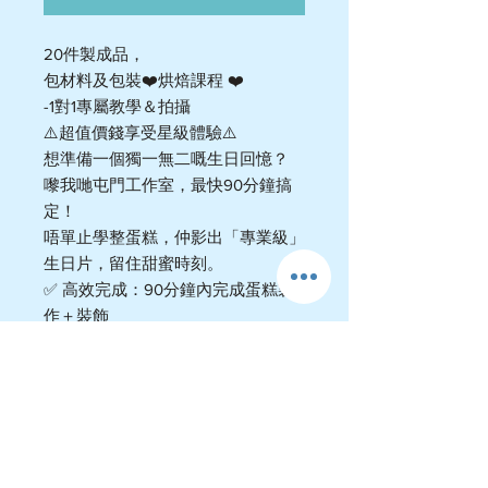
20件製成品，
包材料及包裝❤️烘焙課程 ❤️
-1對1專屬教學＆拍攝
⚠️超值價錢享受星級體驗⚠️
想準備一個獨一無二嘅生日回憶？
嚟我哋屯門工作室，最快90分鐘搞
定！
唔單止學整蛋糕，仲影出「專業級」
生日片，留住甜蜜時刻。
✅ 高效完成：90分鐘內完成蛋糕製
作＋裝飾
✅ 屯門上課：地點方便，即日約
到，輕鬆參加
✅ 材料全包：無需準備，即到即
學，帶走作品
📅 課程資訊
📍地點：屯門工作室（石排輕鐵站）