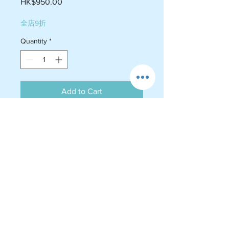
Price
HK$950.00
全店9折
Quantity
*
Add to Cart
小雙層 6吋X4吋 $950   10人份量 

中雙層 7吋X5吋 $1350 15人份量 

大雙層 8吋X6吋 $1650 20人份量

 *可食用卡通圖案 

蛋糕顏色可以轉 粉紅、橙色、藍
色、綠色、黃色、紫色
運費政策