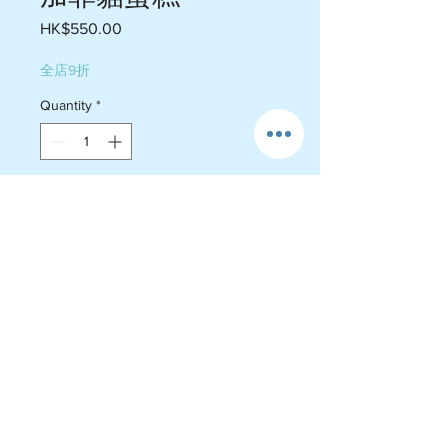
Price
HK$550.00
全店9折
Quantity
*
Add to Cart
￼五吋三至五個人份量$550
六吋六至八個人份量$650
￼可以自選顏色配搭 粉紅 黃色 藍色
綠色 橙色 （單色/漸變）
運費政策
-送貨屯門$60-$75 , 荃灣 $105-$110