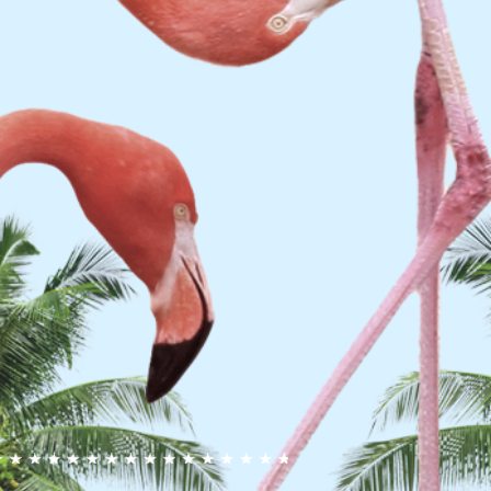
$200-$220
貨費用到付
點對點送達 (需車上自取)
充份的防護
全送達
會損壞
客人驗收)
更收款式或其他要求)