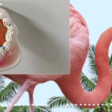
旺角 $110-$130, 港島
(假期附加費$15)​ 送
送貨風險：
LALAMOVE客貨車 
本店已經為蛋糕做了
大部份的蛋糕可以安
但仍有少數幾個可能
如有損壞不會賠償
顏色
(蛋糕出貨前會拍照給
(******不得有任何