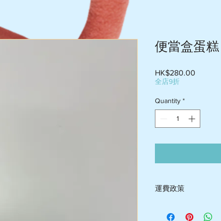
便當盒蛋糕
Price
HK$280.00
全店9折
Quantity
*
運費政策
-送貨屯門$60-$75 , 荃