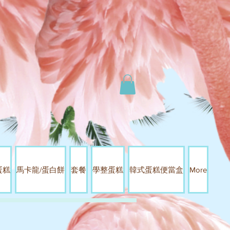
蛋糕
馬卡龍/蛋白餅
套餐
學整蛋糕
韓式蛋糕便當盒
More