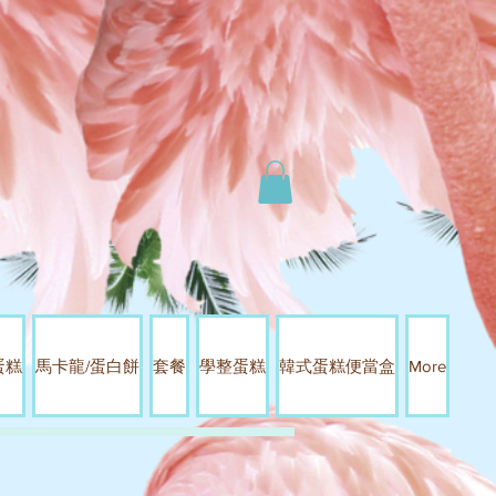
蛋糕
馬卡龍/蛋白餅
套餐
學整蛋糕
韓式蛋糕便當盒
More