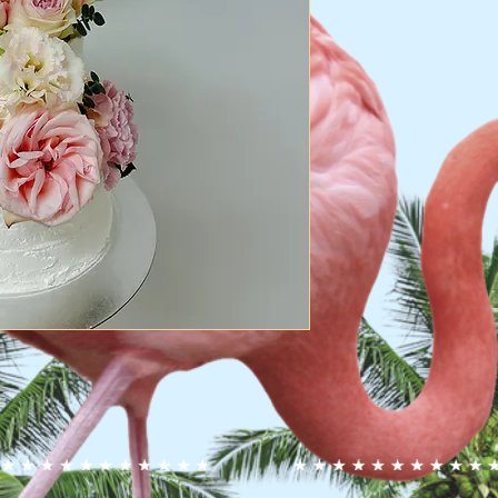
旺角 $110-$130, 港島
(假期附加費$15)​ 送
送貨風險：
LALAMOVE客貨車 
本店已經為蛋糕做了
大部份的蛋糕可以安
但仍有少數幾個可能
如有損壞不會賠償
(蛋糕出貨前會拍照給
(******不得有任何