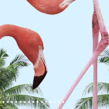
$200-$220
貨費用到付
點對點送達 (需車上自取)
充份的防護
全送達
會損壞
客人驗收)
更收款式或其他要求)